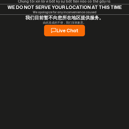
Chúng tôi xin lỗi vì bất kỳ sự bất tiện nào có thể gây ra.
WE DO NOT SERVE YOUR LOCATION AT THIS TIME
We apologize for any inconvenience caused
我们目前暂不向您所在地区提供服务。
由此造成的不便，我们深表歉意。
Live Chat